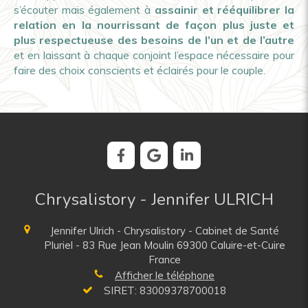
s’écouter mais également à
assainir et rééquilibrer la
relation en la nourrissant de façon plus juste et
plus respectueuse des besoins de l’un et de l’autre
et en laissant à chaque conjoint l’espace nécessaire pour
faire des choix conscients et éclairés pour le couple.
Chrysalistory - Jennifer ULRICH
Jennifer Ulrich - Chrysalistory
- Cabinet de Santé
Pluriel - 83 Rue Jean Moulin
69300
Caluire-et-Cuire
France
Afficher le téléphone
SIRET: 83009378700018